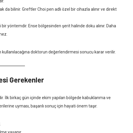
ır.
 da bilinir. Greftler Choi pen adlı özel bir cihazla alınır ve direkt
 bir yöntemdir. Ense bölgesinden şerit halinde doku alınır. Daha
mez.
n kullanılacağına doktorun değerlendirmesi sonucu karar verilir.
esi Gerekenler
r. İlk birkaç gün içinde ekim yapılan bölgede kabuklanma ve
nerilerine uyması, başarılı sonuç için hayati önem taşır.
.
lme yaşanır.