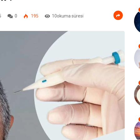
5
0
195
10okuma süresi