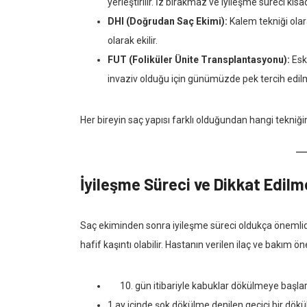
yerleştirilir. İz bırakmaz ve iyileşme süreci kısad
DHI (Doğrudan Saç Ekimi):
Kalem tekniği olarak
olarak ekilir.
FUT (Foliküler Ünite Transplantasyonu):
Eski
invaziv olduğu için günümüzde pek tercih edil
Her bireyin saç yapısı farklı olduğundan hangi tekniği
İyileşme Süreci ve Dikkat Edilm
Saç ekiminden sonra iyileşme süreci oldukça önemlidi
hafif kaşıntı olabilir. Hastanın verilen ilaç ve bakım ö
gün itibariyle kabuklar dökülmeye başlar
1 ay içinde şok dökülme denilen geçici bir dökü