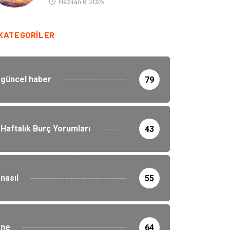
Haziran 8, 2026
KATEGORILER
güncel haber
79
Haftalık Burç Yorumları
43
nasıl
55
ne
64