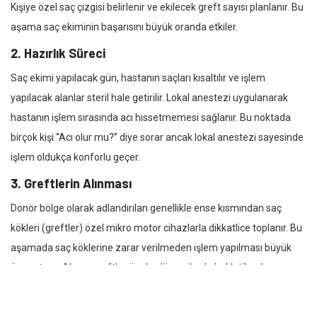
Kişiye özel saç çizgisi belirlenir ve ekilecek greft sayısı planlanır. Bu
aşama saç ekiminin başarısını büyük oranda etkiler.
2.
Hazırlık Süreci
Saç ekimi yapılacak gün, hastanın saçları kısaltılır ve işlem
yapılacak alanlar steril hale getirilir. Lokal anestezi uygulanarak
hastanın işlem sırasında acı hissetmemesi sağlanır. Bu noktada
birçok kişi “Acı olur mu?” diye sorar ancak lokal anestezi sayesinde
işlem oldukça konforlu geçer.
3.
Greftlerin Alınması
Donör bölge olarak adlandırılan genellikle ense kısmından saç
kökleri (greftler) özel mikro motor cihazlarla dikkatlice toplanır. Bu
aşamada saç köklerine zarar verilmeden işlem yapılması büyük
önem taşır. Alınan greftler özel solüsyonlarda bekletilerek
canlılıkları korunur.
4.
Kanal Açma İşlemi