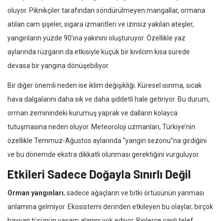
oluyor. Piknikçiler tarafından söndürülmeyen mangallar, ormana
atılan cam şişeler, sigara izmaritleri ve izinsiz yakılan ateşler,
yangınların yüzde 90’ına yakınını oluşturuyor. Özellikle yaz
aylarında rüzgarın da etkisiyle küçük bir kıvılcım kısa sürede
devasa bir yangına dönüşebiliyor.
Bir diğer önemli neden ise iklim değişikliği. Küresel ısınma, sıcak
hava dalgalarını daha sık ve daha şiddetli hale getiriyor. Bu durum,
orman zeminindeki kurumuş yaprak ve dalların kolayca
tutuşmasına neden oluyor. Meteoroloji uzmanları, Türkiye’nin
özellikle Temmuz-Ağustos aylarında “yangın sezonu”na girdiğini
ve bu dönemde ekstra dikkatli olunması gerektiğini vurguluyor.
Etkileri Sadece Doğayla Sınırlı Değil
Orman yangınları
, sadece ağaçların ve bitki örtüsünün yanması
anlamına gelmiyor. Ekosistemi derinden etkileyen bu olaylar, birçok
hayvan türünün yaşam alanını yok ediyor. Binlerce canlı telef