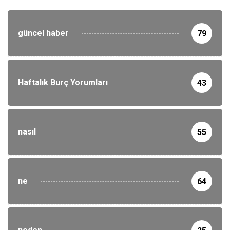
güncel haber
79
Haftalık Burç Yorumları
43
nasıl
55
ne
64