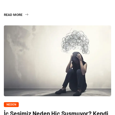
Müzik, insan beyninin en gizemli duraklarından biridir. Bazen bir
markette duyduğunuz, bazen de sadece bir arkadaşınızın
READ MORE
NEDEN
İç Sesimiz Neden Hiç Susmuyor? Kendi