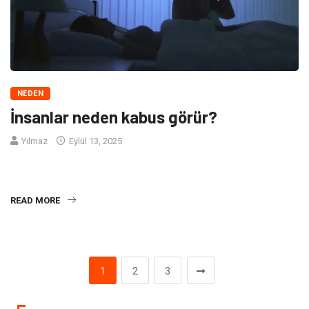
NEDEN
İnsanlar neden kabus görür?
Yılmaz
Eylül 13, 2025
Neden İnsanlar Kabus Görür? Kabuslar genellikle rüya aşamasında
ortaya çıkan korkutucu ve endişe verici deneyimlerdir. Peki,
READ MORE
1
2
3