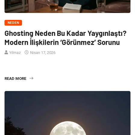
NEDEN
Ghosting Neden Bu Kadar Yaygınlaştı?
Modern İlişkilerin ‘Görünmez’ Sorunu
Yılmaz
Nisan 17, 2026
Ghosting, bir kişinin partneriyle olan tüm iletişimi hiçbir açıklama
yapmadan, aniden ve tamamen kesmesidir. Mesajlara dönü
READ MORE