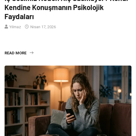
Kendine Konuşmanın Psikolojik
Faydaları
Yılmaz
Nisan 17, 2026
Bilimsel adıyla “içsel konuşma”, dil yeteneğimizin düşünce
süreçlerimizle birleşmesidir. Araştırmalar, insanların
READ MORE