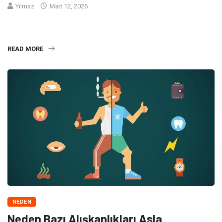
Yılmaz
Mart 12, 2026
Müzik tarihinin başlangıcından beri insanoğlu ritimle iç içe
yaşamıştır. Ancak bazı şarkıları
READ MORE
NEDEN
Neden Bazı Alışkanlıkları Asla