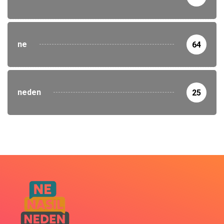
ne
64
neden
25