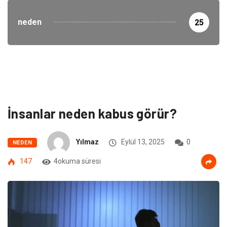
neden
25
İnsanlar neden kabus görür?
Yılmaz
Eylül 13, 2025
0
NEDEN
147
4okuma süresi