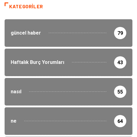
KATEGORILER
güncel haber
79
Haftalık Burç Yorumları
43
nasıl
55
ne
64