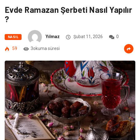
Evde Ramazan Şerbeti Nasıl Yapılır
?
Yılmaz
Şubat 11, 2026
0
NASIL
59
3okuma süresi