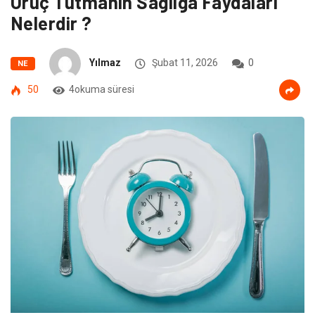
Oruç Tutmanın Sağlığa Faydaları
Nelerdir ?
Yılmaz
Şubat 11, 2026
0
NE
50
4okuma süresi