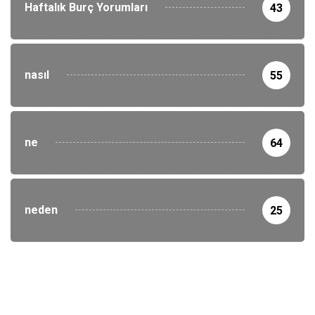
Haftalık Burç Yorumları
43
nasıl
55
ne
64
neden
25