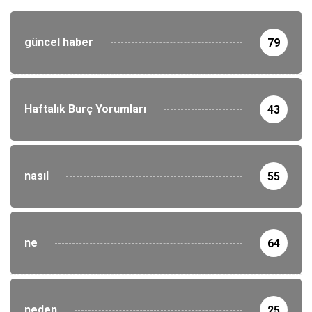
güncel haber
79
Haftalık Burç Yorumları
43
nasıl
55
ne
64
neden
25