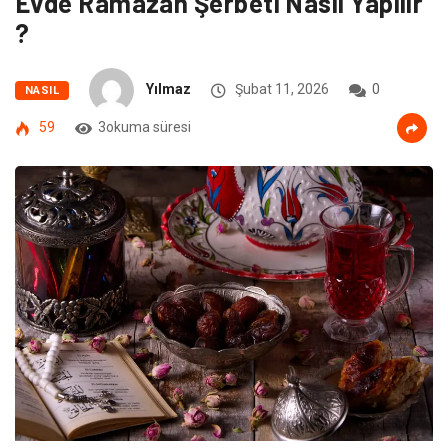
Evde Ramazan Şerbeti Nasıl Yapılır
?
Yılmaz
Şubat 11, 2026
0
NASIL
59
3okuma süresi