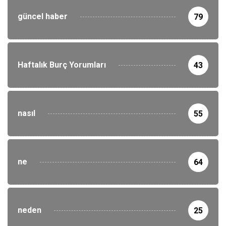
güncel haber
79
Haftalık Burç Yorumları
43
nasıl
55
ne
64
neden
25