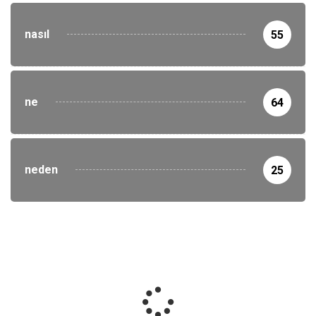
nasıl
55
ne
64
neden
25