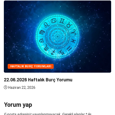
NE
Klima Bakımının Önemi Nedir ?
Haziran 10, 2026
Yorum yap
E-posta adresiniz yayınlanmayacak.
Gerekli alanlar
*
ile