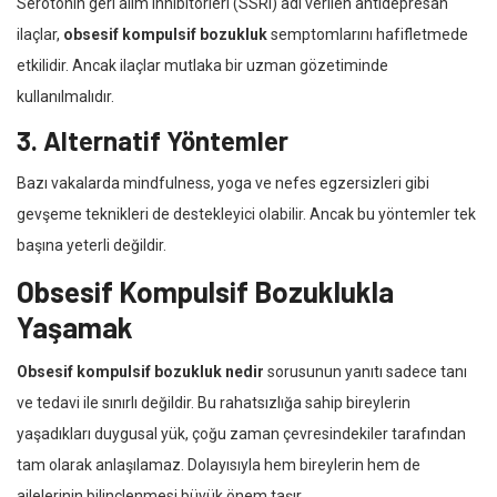
Serotonin geri alım inhibitörleri (SSRI) adı verilen antidepresan
ilaçlar,
obsesif kompulsif bozukluk
semptomlarını hafifletmede
etkilidir. Ancak ilaçlar mutlaka bir uzman gözetiminde
kullanılmalıdır.
3. Alternatif Yöntemler
Bazı vakalarda mindfulness, yoga ve nefes egzersizleri gibi
gevşeme teknikleri de destekleyici olabilir. Ancak bu yöntemler tek
başına yeterli değildir.
Obsesif Kompulsif Bozuklukla
Yaşamak
Obsesif kompulsif bozukluk nedir
sorusunun yanıtı sadece tanı
ve tedavi ile sınırlı değildir. Bu rahatsızlığa sahip bireylerin
yaşadıkları duygusal yük, çoğu zaman çevresindekiler tarafından
tam olarak anlaşılamaz. Dolayısıyla hem bireylerin hem de
ailelerinin bilinçlenmesi büyük önem taşır.