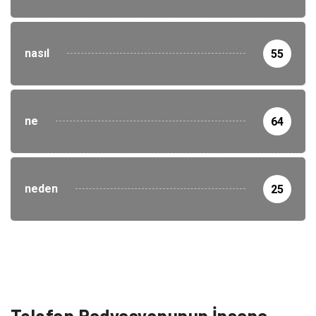
nasıl
55
ne
64
neden
25
Telefon Radyasyonunun İnsana