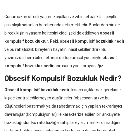
Günümüzün stresli yaşam koşulları ve zihinsel baskılar, çeşitli
psikolojik sorunları beraberinde getirmektedir. Bunlardan biri de
birçok kişinin yaşam kalitesini ciddi şekilde etkileyen
obsesif
kompulsif bozukluktur
. Peki,
obsesif kompulsif bozukluk nedir
ve bu rahatsızlık bireylerin hayatını nasıl şekillendirir? Bu
yazımızda, hem bilimsel hem de toplumsal yönleriyle
obsesif
kompulsif bozukluk nedir
sorusuna yanıt arayacağız.
Obsesif Kompulsif Bozukluk Nedir?
Obsesif kompulsif bozukluk nedir
, kısaca açıklamak gerekirse,
kişide kontrol edilemeyen düşünceler (obsesyonlar) ve bu
düşünceleri bastırmak ya da rahatlatmak için yapılan tekrarlayıcı
davranışlar (kompulsiyonlar) ile karakterize edilen bir anksiyete
bozukluğudur. Bu rahatsızlığa sahip bireyler, mantıklı olmadığını
bildikleri halde obsesyonlarından kurtulamazlar ve kompulsif