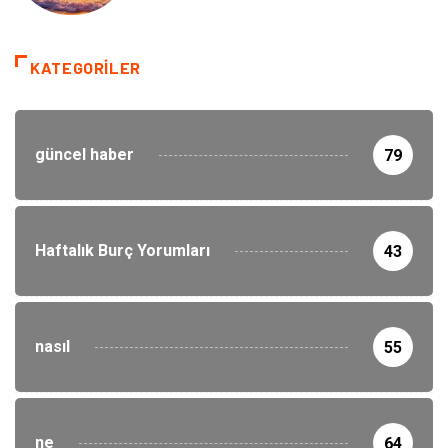
KATEGORILER
güncel haber
79
Haftalık Burç Yorumları
43
nasıl
55
ne
64