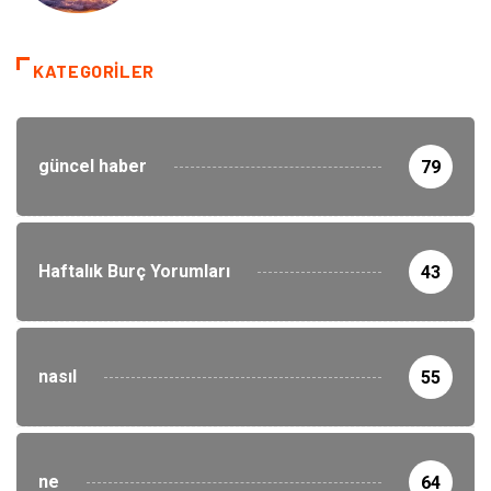
KATEGORILER
güncel haber
79
Haftalık Burç Yorumları
43
nasıl
55
ne
64