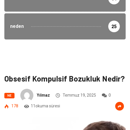
neden
25
Obsesif Kompulsif Bozukluk Nedir?
Yılmaz
Temmuz 19, 2025
0
NE
178
11okuma süresi