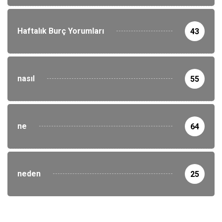
Haftalık Burç Yorumları
43
nasıl
55
ne
64
neden
25