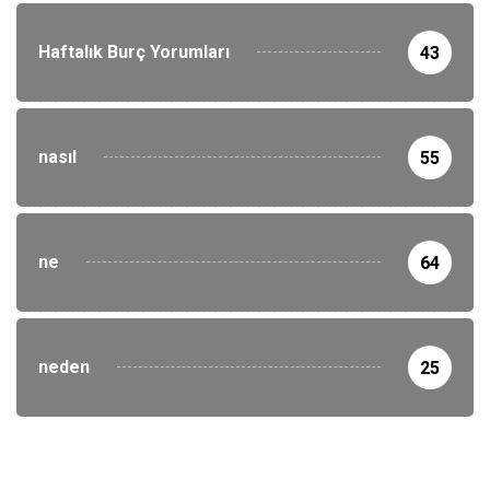
Haftalık Burç Yorumları
43
nasıl
55
ne
64
neden
25