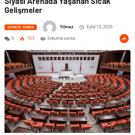
Siyasi Arenada Yaşanan Sıcak
Gelişmeler
Yılmaz
Eylül 13, 2025
GÜNCEL HABER
0
153
5okuma süresi