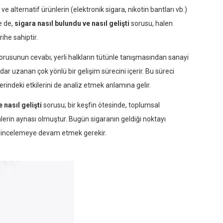
 alternatif ürünlerin (elektronik sigara, nikotin bantları vb.)
e de,
sigara nasıl bulundu ve nasıl gelişti
sorusu, halen
he sahiptir.
orusunun cevabı; yerli halkların tütünle tanışmasından sanayi
ar uzanan çok yönlü bir gelişim sürecini içerir. Bu süreci
rindeki etkilerini de analiz etmek anlamına gelir.
 nasıl gelişti
sorusu; bir keşfin ötesinde, toplumsal
şimlerin aynası olmuştur. Bugün sigaranın geldiği noktayı
a incelemeye devam etmek gerekir.