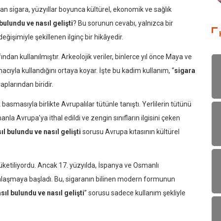
 olan sigara, yüzyıllar boyunca kültürel, ekonomik ve sağlık
bulundu ve nasıl gelişti
? Bu sorunun cevabı, yalnızca bir
işimiyle şekillenen ilginç bir hikâyedir.
ından kullanılmıştır. Arkeolojik veriler, binlerce yıl önce Maya ve
acıyla kullandığını ortaya koyar. İşte bu kadim kullanım, “
sigara
plarından biridir.
asmasıyla birlikte Avrupalılar tütünle tanıştı. Yerlilerin tütünü
anla Avrupa’ya ithal edildi ve zengin sınıfların ilgisini çeken
ıl bulundu ve nasıl gelişti
sorusu Avrupa kıtasının kültürel
tüketiliyordu. Ancak 17. yüzyılda, İspanya ve Osmanlı
ınlaşmaya başladı. Bu, sigaranın bilinen modern formunun
sıl bulundu ve nasıl gelişti
” sorusu sadece kullanım şekliyle