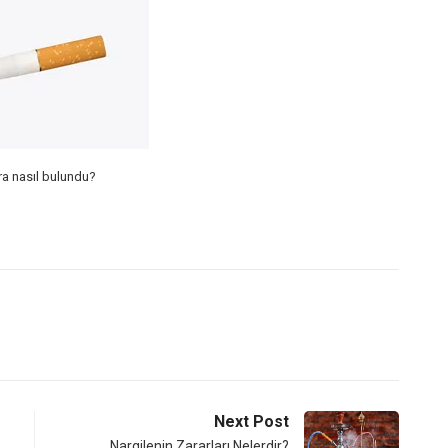
ra nasıl bulundu?
Next Post
Nargilenin Zararları Nelerdir?