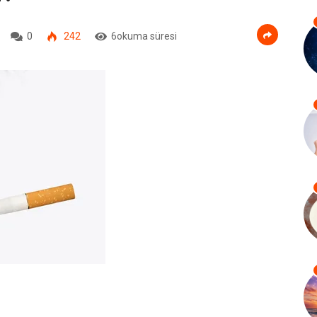
0
242
6okuma süresi