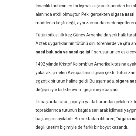
İnsanlık tarihinin en tartışmalı alışkanlıklarından biri
alanında etkili olmuştur. Peki gerçekten
sigara nasıl 
maddenin keşfi değil, aynı zamanda medeniyetlerin değ
Tütün bitkisi, ilk kez Güney Amerika’da yerli halk taraf
Aztek uygarlıklarının tütünü dini törenlerde ve şifa am
nasıl bulundu ve nasıl gelişti
” sorusunun en eski ceva
1492 yılında Kristof Kolomb’un Amerika kıtasına ayak b
yakarak içmeleri Avrupalıların ilgisini çekti. Tütün zam
egzotik bir ürün haline geldi. Bu aşamada,
sigara nas
değişimiyle birlikte evrim geçirmeye başladı.
İlk başlarda tütün, pipoyla ya da burundan çekilerek 
topraklarında tütünün kağıda sarılarak içilmesi yayg
başlangıcı sayılabilir. Bu noktadan itibaren, “
sigara na
değil, üretim biçimiyle de farklı bir boyut kazandı.