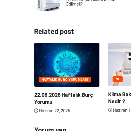
Edilmeli?
Related post
NE
HAFTALIK BURÇ YORUMLARI
Klima Bakımının Önemi
22.06.2026 Haftalık Burç
Nedir ?
Yorumu
Haziran 10, 2026
Haziran 22, 2026
Yorum yap