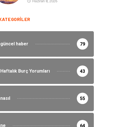
Haziran 8, 2026
KATEGORILER
güncel haber
79
Haftalık Burç Yorumları
43
nasıl
55
ne
64