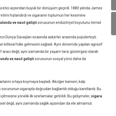
 üretici açısından büyük bir dönüşüm geçirdi. 1880 yılında James
üretimi hızlandırdı ve sigaranın toplumun her kesimine
ulundu ve nasıl gelişti
sorusunun endüstriyel boyutunu temsil
İkinci Dünya Savaşları sırasında askerler arasında popülerleşti.
ığın kitlesel hâle gelmesini sağladı. Aynı dönemde yapılan agresif
f aracı değil, aynı zamanda bir yaşam tarzı göstergesi olarak
undu ve nasıl gelişti
sorusunun sosyal yönü daha da
rarlarını ortaya koymaya başladı. Akciğer kanseri, kalp
ık sorununun sigarayla doğrudan bağlantılı olduğu kanıtlandı. Bu
ilmesine yönelik ilk sınırlamalar getirildi. Bu gelişmeler,
sigara
sel değil, aynı zamanda sağlık açısından da ele almamızı