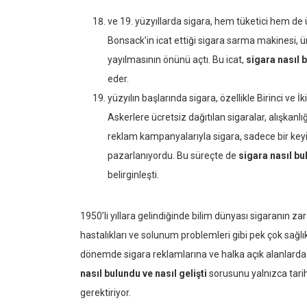
ve 19. yüzyıllarda sigara, hem tüketici hem de
Bonsack’in icat ettiği sigara sarma makinesi, 
yayılmasının önünü açtı. Bu icat,
sigara nasıl b
eder.
yüzyılın başlarında sigara, özellikle Birinci ve 
Askerlere ücretsiz dağıtılan sigaralar, alışkanl
reklam kampanyalarıyla sigara, sadece bir keyi
pazarlanıyordu. Bu süreçte de
sigara nasıl bul
belirginleşti.
1950’li yıllara gelindiğinde bilim dünyası sigaranın za
hastalıkları ve solunum problemleri gibi pek çok sağl
dönemde sigara reklamlarına ve halka açık alanlarda iç
nasıl bulundu ve nasıl gelişti
sorusunu yalnızca tarih
gerektiriyor.