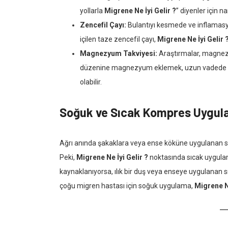
yollarla
Migrene Ne İyi Gelir ?
” diyenler için 
Zencefil Çayı:
Bulantıyı kesmede ve inflamasy
içilen taze zencefil çayı,
Migrene Ne İyi Gelir 
Magnezyum Takviyesi:
Araştırmalar, magnezy
düzenine magnezyum eklemek, uzun vadede
olabilir.
Soğuk ve Sıcak Kompres Uygul
Ağrı anında şakaklara veya ense köküne uygulanan soğ
Peki,
Migrene Ne İyi Gelir ?
noktasında sıcak uygulam
kaynaklanıyorsa, ılık bir duş veya enseye uygulanan s
çoğu migren hastası için soğuk uygulama,
Migrene Ne