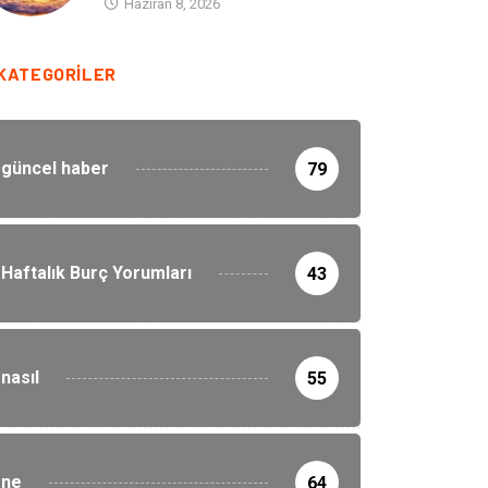
Haziran 8, 2026
KATEGORILER
güncel haber
79
Haftalık Burç Yorumları
43
nasıl
55
ne
64