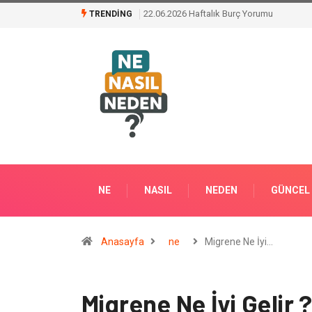
Klima Bakımının Önemi Nedir ?
TRENDING
NE
NASIL
NEDEN
GÜNCEL
Anasayfa
ne
Migrene Ne İyi…
Migrene Ne İyi Gelir 