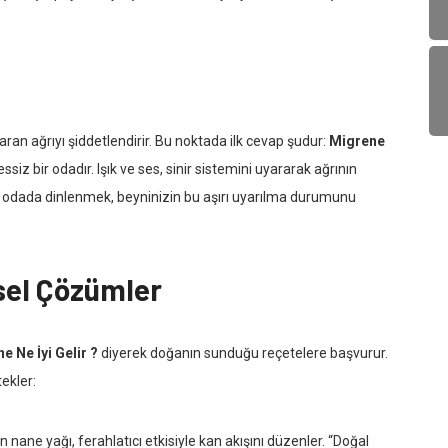
ran ağrıyı şiddetlendirir. Bu noktada ilk cevap şudur:
Migrene
siz bir odadır. Işık ve ses, sinir sistemini uyararak ağrının
 bir odada dinlenmek, beyninizin bu aşırı uyarılma durumunu
sel Çözümler
e Ne İyi Gelir ?
diyerek doğanın sunduğu reçetelere başvurur.
ekler:
ane yağı, ferahlatıcı etkisiyle kan akışını düzenler. “Doğal