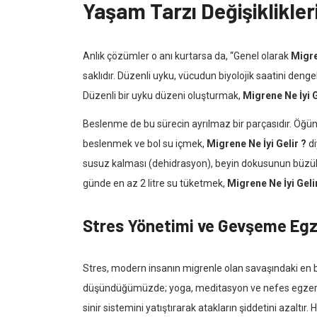
Yaşam Tarzı Değişiklikler
Anlık çözümler o anı kurtarsa da, “Genel olarak
Migre
saklıdır. Düzenli uyku, vücudun biyolojik saatini deng
Düzenli bir uyku düzeni oluşturmak,
Migrene Ne İyi G
Beslenme de bu sürecin ayrılmaz bir parçasıdır. Öğün 
beslenmek ve bol su içmek,
Migrene Ne İyi Gelir ?
di
susuz kalması (dehidrasyon), beyin dokusunun büzülmes
günde en az 2 litre su tüketmek,
Migrene Ne İyi Geli
Stres Yönetimi ve Gevşeme Egze
Stres, modern insanın migrenle olan savaşındaki en b
düşündüğümüzde; yoga, meditasyon ve nefes egzersizl
sinir sistemini yatıştırarak atakların şiddetini azaltı