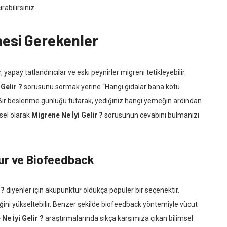
abilirsiniz.
esi Gerekenler
, yapay tatlandırıcılar ve eski peynirler migreni tetikleyebilir.
Gelir ?
sorusunu sormak yerine “Hangi gıdalar bana kötü
 Bir beslenme günlüğü tutarak, yediğiniz hangi yemeğin ardından
isel olarak
Migrene Ne İyi Gelir ?
sorusunun cevabını bulmanızı
ur ve Biofeedback
 ?
diyenler için akupunktur oldukça popüler bir seçenektir.
eşiğini yükseltebilir. Benzer şekilde biofeedback yöntemiyle vücut
Ne İyi Gelir ?
araştırmalarında sıkça karşımıza çıkan bilimsel