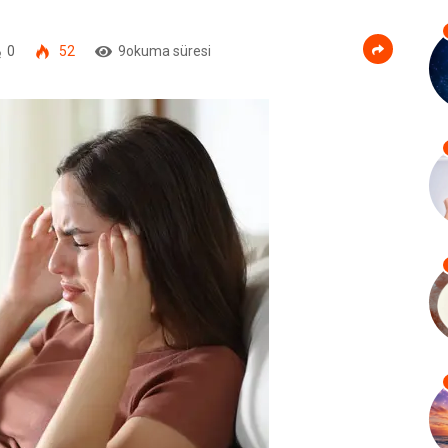
0
52
9okuma süresi