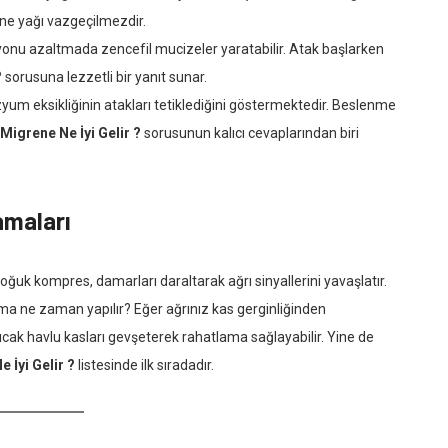
nane yağı vazgeçilmezdir.
onu azaltmada zencefil mucizeler yaratabilir. Atak başlarken
?
sorusuna lezzetli bir yanıt sunar.
um eksikliğinin atakları tetiklediğini göstermektedir. Beslenme
Migrene Ne İyi Gelir ?
sorusunun kalıcı cevaplarından biri
amaları
uk kompres, damarları daraltarak ağrı sinyallerini yavaşlatır.
a ne zaman yapılır? Eğer ağrınız kas gerginliğinden
ıcak havlu kasları gevşeterek rahatlama sağlayabilir. Yine de
 İyi Gelir ?
listesinde ilk sıradadır.