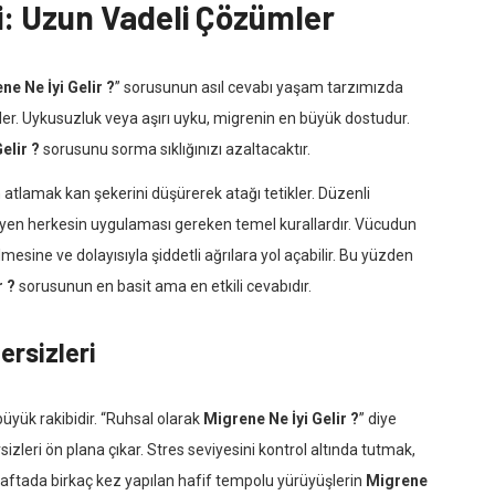
i: Uzun Vadeli Çözümler
ne Ne İyi Gelir ?
” sorusunun asıl cevabı yaşam tarzımızda
eler. Uykusuzluk veya aşırı uyku, migrenin en büyük dostudur.
elir ?
sorusunu sorma sıklığınızı azaltacaktır.
atlamak kan şekerini düşürerek atağı tetikler. Düzenli
yen herkesin uygulaması gereken temel kurallardır. Vücudun
ine ve dolayısıyla şiddetli ağrılara yol açabilir. Bu yüzden
r ?
sorusunun en basit ama en etkili cevabıdır.
rsizleri
üyük rakibidir. “Ruhsal olarak
Migrene Ne İyi Gelir ?
” diye
eri ön plana çıkar. Stres seviyesini kontrol altında tutmak,
r. Haftada birkaç kez yapılan hafif tempolu yürüyüşlerin
Migrene