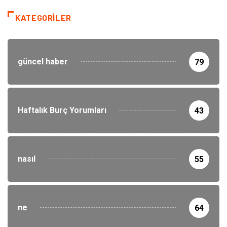
KATEGORILER
güncel haber
79
Haftalık Burç Yorumları
43
nasıl
55
ne
64