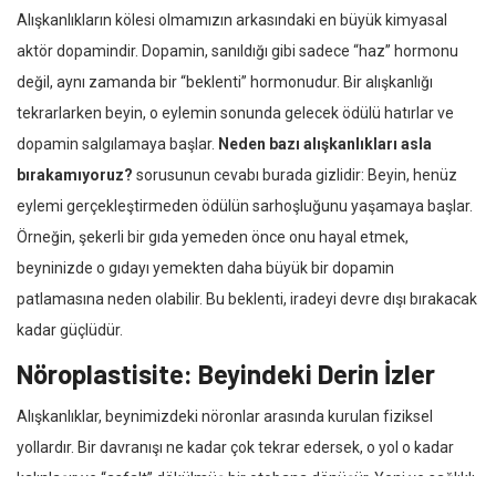
Alışkanlıkların kölesi olmamızın arkasındaki en büyük kimyasal
aktör dopamindir. Dopamin, sanıldığı gibi sadece “haz” hormonu
değil, aynı zamanda bir “beklenti” hormonudur. Bir alışkanlığı
tekrarlarken beyin, o eylemin sonunda gelecek ödülü hatırlar ve
dopamin salgılamaya başlar.
Neden bazı alışkanlıkları asla
bırakamıyoruz?
sorusunun cevabı burada gizlidir: Beyin, henüz
eylemi gerçekleştirmeden ödülün sarhoşluğunu yaşamaya başlar.
Örneğin, şekerli bir gıda yemeden önce onu hayal etmek,
beyninizde o gıdayı yemekten daha büyük bir dopamin
patlamasına neden olabilir. Bu beklenti, iradeyi devre dışı bırakacak
kadar güçlüdür.
Nöroplastisite: Beyindeki Derin İzler
Alışkanlıklar, beynimizdeki nöronlar arasında kurulan fiziksel
yollardır. Bir davranışı ne kadar çok tekrar edersek, o yol o kadar
kalınlaşır ve “asfalt” dökülmüş bir otobana dönüşür. Yeni ve sağlıklı