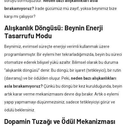
soruyu sormuşuzdur:
Neden bazı alışkanlıkları asla
bırakamıyoruz?
İrade gücümüz mü zayıf, yoksa beynimiz bize
karşı mı çalışıyor?
Alışkanlık Döngüsü: Beynin Enerji
Tasarrufu Modu
Beynimiz, evrimsel süreçte enerjiyi verimli kullanmak üzere
programlanmıştır. Bir eylemi her tekrarladığımızda, beyin bu süreci
otomatize ederek bilişsel yükü azaltır. Bilimsel olarak bu duruma
“alışkanlık döngüsü” denir. Bu döngü; bir işaret (tetikleyici), bir rutin
(davranış) ve bir ödülden oluşur. Peki,
neden bazı alışkanlıkları
asla bırakamıyoruz?
Çünkü bu döngü bir kez kurulduğunda, beyin
artık karar verme mekanizmasını devre dışı bırakır. Artık o eylemi
yapıp yapmamayı düşünmezsiniz; sadece tetikleyiciyi görür ve
ödülü beklersiniz.
Dopamin Tuzağı ve Ödül Mekanizması