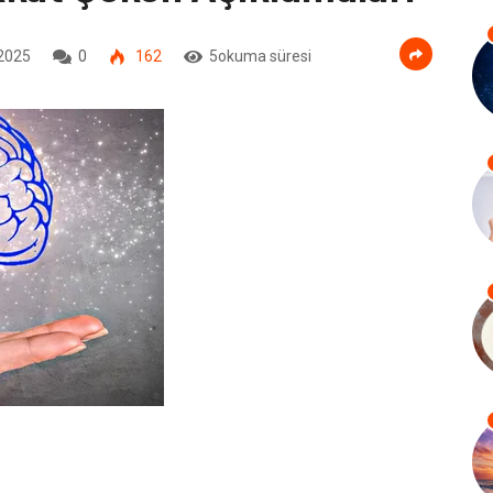
 2025
0
162
5okuma süresi