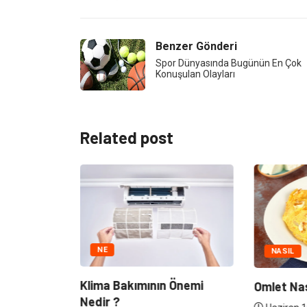
Benzer Gönderi
Spor Dünyasında Bugünün En Çok
Konuşulan Olayları
Related post
NE
RUMLARI
NASIL
Klima Bakımının Önemi
lık Burç
Omlet Nası
Nedir ?