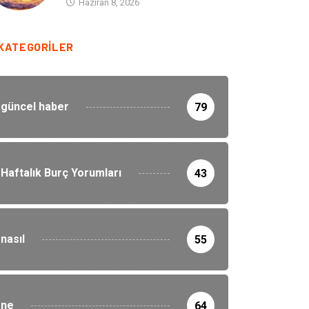
Haziran 8, 2026
KATEGORILER
güncel haber
79
Haftalık Burç Yorumları
43
nasıl
55
ne
64