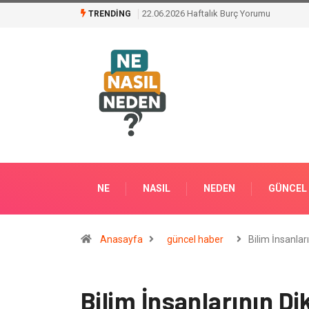
Klima Bakımının Önemi Nedir ?
TRENDING
NE
NASIL
NEDEN
GÜNCEL
Anasayfa
güncel haber
Bilim İnsanlar
Bilim İnsanlarının D