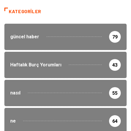
KATEGORILER
güncel haber
79
Haftalık Burç Yorumları
43
nasıl
55
ne
64