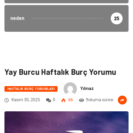
neden
25
Yay Burcu Haftalık Burç Yorumu
Yılmaz
HAFTALIK BURÇ YORUMLARI
Kasım 30, 2025
0
66
9okuma süresi