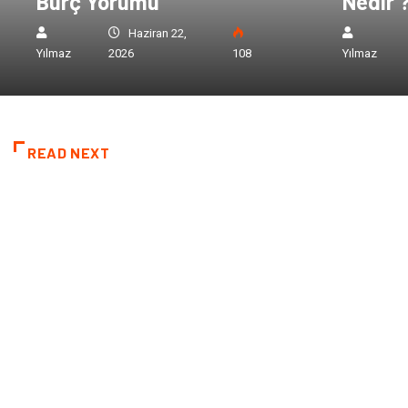
Burç Yorumu
Nedir 
Haziran 22,
Yılmaz
2026
108
Yılmaz
READ NEXT