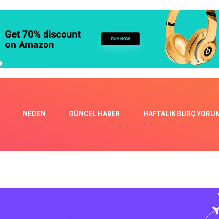
NEDEN
GÜNCEL HABER
HAFTALIK BURÇ YORU