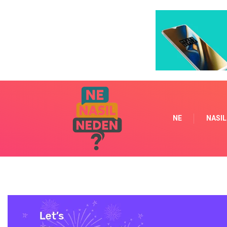
NE
NASIL