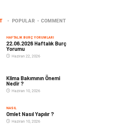
T
POPULAR
COMMENT
HAFTALIK BURÇ YORUMLARI
22.06.2026 Haftalık Burç
Yorumu
Haziran 22, 2026
NE
Klima Bakımının Önemi
Nedir ?
Haziran 10, 2026
NASIL
Omlet Nasıl Yapılır ?
Haziran 10, 2026