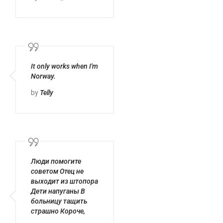
It only works when I'm
Norway.
by
Telly
Люди помогите
советом Отец не
выходит из штопора
Дети напуганы В
больницу тащить
страшно Короче,