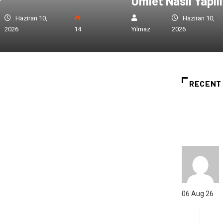
?
Omlet Nasıl Yapılı
Haziran 10,
Haziran 10,
2026
14
Yılmaz
2026
RECENT
06 Aug 26