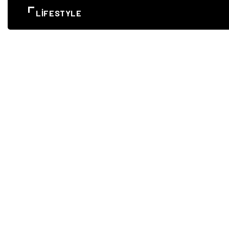
LIFESTYLE